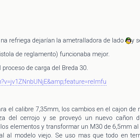
a refriega dejarían la ametralladora de lado
y s
istola de reglamento) funcionaba mejor.
l proceso de carga del Breda 30.
h?v=jv1ZNnbUNjE&amp;feature=relmfu
ra el calibre 7,35mm, los cambios en el cajon d
za del cerrojo y se proveyó un nuevo cañon d
 los elementos y transformar un M30 de 6,5mm al 
l al modelo viejo. Se uso mas que todo en terri