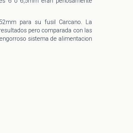
ibres 6 o 6,5mm eran penosamente
5x52mm para su fusil Carcano. La
 resultados pero comparada con las
y engorroso sistema de alimentacion