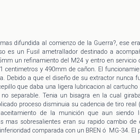
mas difundida al comienzo de la Guerra?, ese era 
o es un Fusil ametrallador destinado a acompañ
6,5mm un refinamiento del M24 y entro en servicio
21 centimetros y 490mm de cañon. El funcionamie
a. Debido a que el diseño de su extractor nunca fu
epillo que daba una ligera lubricacion al cartucho 
 no separable. Tenia un bisagra en la cual girab
icado proceso disminuia su cadencia de tiro real 
l aceitamiento de la munición que aun siendo lig
as mas sobresalientes eran su rapido cambio de 
nferioridad comparada con un BREN ó MG-34. El pe