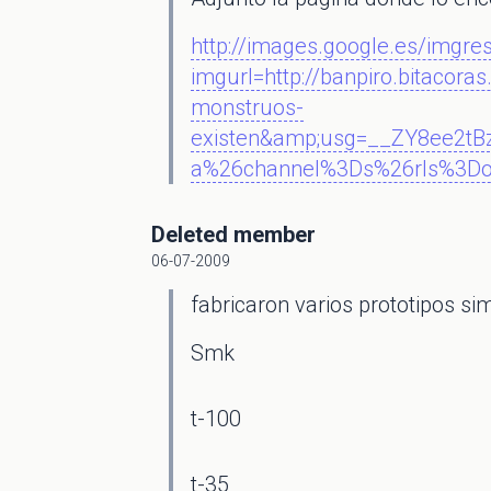
http://images.google.es/imgre
imgurl=http://banpiro.bitacor
monstruos-
existen&amp;usg=__ZY8ee2t
a%26channel%3Ds%26rls%3Dor
Deleted member
06-07-2009
fabricaron varios prototipos sim
Smk
t-100
t-35