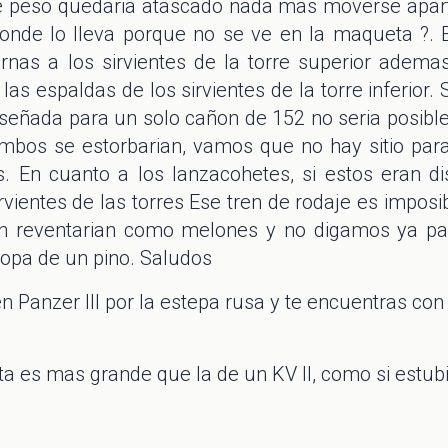
e peso quedaria atascado nada mas moverse apart
onde lo lleva porque no se ve en la maqueta ?. E
rnas a los sirvientes de la torre superior ademas
 las espaldas de los sirvientes de la torre inferior
diseñada para un solo cañon de 152 no seria posible
mbos se estorbarian, vamos que no hay sitio pa
os. En cuanto a los lanzacohetes, si estos eran d
rvientes de las torres Ese tren de rodaje es impos
ion reventarian como melones y no digamos ya p
copa de un pino. Saludos
 en Panzer III por la estepa rusa y te encuentras c
rreta es mas grande que la de un KV II, como si est