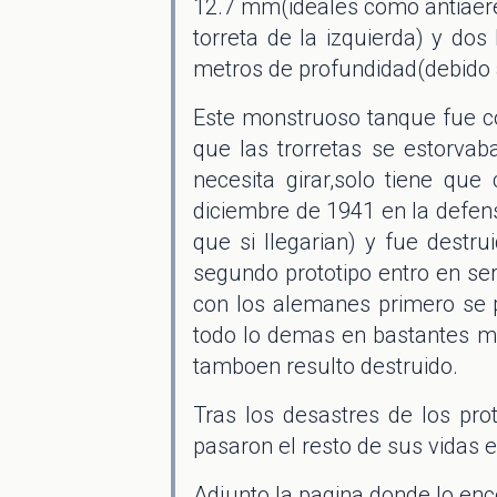
12.7 mm(ideales como antiaereo
torreta de la izquierda) y do
metros de profundidad(debido 
Este monstruoso tanque fue co
que las trorretas se estorvab
necesita girar,solo tiene que
diciembre de 1941 en la defe
que si llegarian) y fue destr
segundo prototipo entro en ser
con los alemanes primero se pa
todo lo demas en bastantes me
tamboen resulto destruido.
Tras los desastres de los pr
pasaron el resto de sus vidas 
Adjunto la pagina donde lo enc