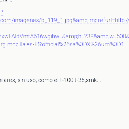
s?
as.com/imagenes/b_119_1.jpg&amp;imgrefurl=http:/
BzxwFAldVmtA616wgihw=&amp;h=238&amp;w=500&
g.mozilla:es-ES:official%26sa%3DX%26um%3D1
ilares, sin uso, como el t-100,t-35,smk...