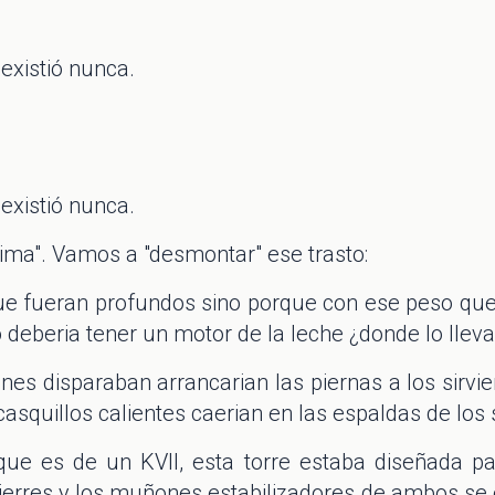
existió nunca.
existió nunca.
grima". Vamos a "desmontar" ese trasto:
rque fueran profundos sino porque con ese peso q
 deberia tener un motor de la leche ¿donde lo llev
ones disparaban arrancarian las piernas a los sirvi
casquillos calientes caerian en las espaldas de los si
 que es de un KVII, esta torre estaba diseñada p
ierres y los muñones estabilizadores de ambos se 