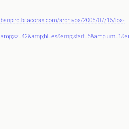
/banpiro.bitacoras.com/archivos/2005/07/16/los-
amp;sz=42&amp;hl=es&amp;start=5&amp;um=1&a