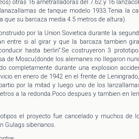
s) otras 16 ametralladoras del 7.62 y 16 lanzacoh
s lanazallamas de tanque modelo 1933.Tenia la c
a que su barcaza media 4.5 metros de altura).
nstruido por la Union Sovietica durante la segun
an entre si al girar y que la barcaza tambien gir
 conducir hasta berlin".Se costruyeron 3 prototip
nsa de Moscu(donde los alemanes no llegaron nunc
uido completamente durante una explosion acciden
vicio en enero de 1942 en el frente de Leningrado
rtio por la mitad y luego uno de los lanzallamas 
tros a la redonda.Poco despues y tambien en lenin
ototipos el proyecto fue cancelado y muchos de 
en Gulags siberianos.
ontre: