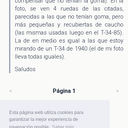
compensar que no tenían la goma). En la
foto, se ven 4 ruedas de las citadas,
parecidas a las que no tenían goma, pero
más pequeñas y recubiertas de caucho
(las mismas usadas luego en el T-34-85).
La de en medio es igual a las que estoy
mirando de un T-34 de 1940 (el de mi foto
lleva todas iguales).
Saludos
<
Página 1
>
Esta página web utiliza cookies para
garantizar la mejor experiencia de
Haz
login
o regístrate para participar
navegación posible.
Saber más