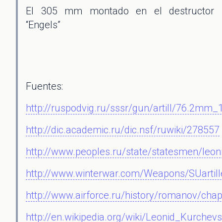
El 305 mm montado en el destructor
“Engels”
Fuentes:
http://ruspodvig.ru/sssr/gun/artill/76.2mm_
http://dic.academic.ru/dic.nsf/ruwiki/278557
http://www.peoples.ru/state/statesmen/leon
http://www.winterwar.com/Weapons/SUartill
http://www.airforce.ru/history/romanov/cha
http://en.wikipedia.org/wiki/Leonid_Kurchev