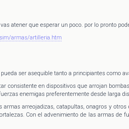
as atener que esperar un poco. por lo pronto podes 
sim/armas/artilleria.htm
e pueda ser asequible tanto a principiantes como a
litar consistente en dispositivos que arrojan bomb
las fuerzas enemigas preferentemente desde larga dis
 armas arreojadizas, catapultas, onagros y otros di
talezas. Con el advenimiento de las armas de fueg