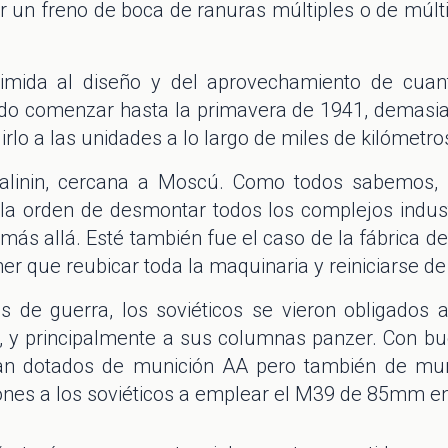
 un freno de boca de ranuras múltiples o de múlti
rimida al diseño y del aprovechamiento de cua
udo comenzar hasta la primavera de 1941, demasia
rlo a las unidades a lo largo de miles de kilómetros
 Kalinin, cercana a Moscú. Como todos sabemos,
 la orden de desmontar todos los complejos indust
más allá. Esté también fue el caso de la fábrica d
er que reubicar toda la maquinaria y reiniciarse de 
s de guerra, los soviéticos se vieron obligados 
s, y principalmente a sus columnas panzer. Con bu
an dotados de munición AA pero también de muni
nes a los soviéticos a emplear el M39 de 85mm en 