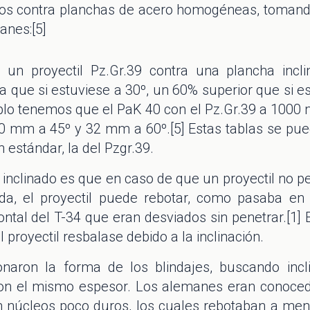
dos contra planchas de acero homogéneas, tomando
anes:[5]
 un proyectil Pz.Gr.39 contra una plancha incli
a que si estuviese a 30º, un 60% superior que si 
plo tenemos que el PaK 40 con el Pz.Gr.39 a 100
0 mm a 45º y 32 mm a 60º.[5] Estas tablas se pued
n estándar, la del Pzgr.39.
e inclinado es que en caso de que un proyectil no p
nada, el proyectil puede rebotar, como pasaba 
frontal del T-34 que eran desviados sin penetrar.[1]
 proyectil resbalase debido a la inclinación.
cionaron la forma de los blindajes, buscando in
con el mismo espesor. Los alemanes eran conoced
n núcleos poco duros, los cuales rebotaban a men