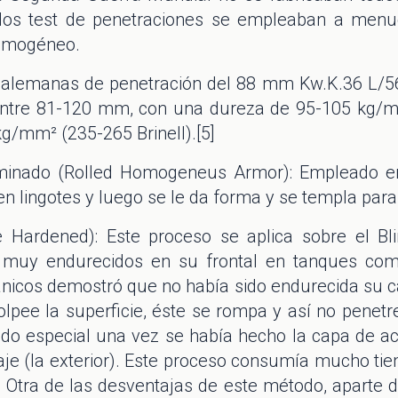
a los test de penetraciones se empleaban a men
omogéneo.
s alemanas de penetración del 88 mm Kw.K.36 L/
ntre 81-120 mm, con una dureza de 95-105 kg/mm
/mm² (235-265 Brinell).[5]
ado (Rolled Homogeneus Armor): Empleado en 
n lingotes y luego se le da forma y se templa para 
Hardened): Este proceso se aplica sobre el B
 muy endurecidos en su frontal en tanques com
nicos demostró que no había sido endurecida su car
lpee la superficie, éste se rompa y así no penetr
ado especial una vez se había hecho la capa de 
daje (la exterior). Este proceso consumía mucho t
] Otra de las desventajas de este método, aparte 