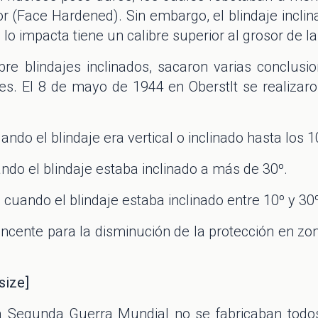
r (Face Hardened). Sin embargo, el blindaje inclin
 lo impacta tiene un calibre superior al grosor de la
 blindajes inclinados, sacaron varias conclusio
es. El 8 de mayo de 1944 en Oberstlt se realizar
o el blindaje era vertical o inclinado hasta los 1
o el blindaje estaba inclinado a más de 30º.
uando el blindaje estaba inclinado entre 10º y 30º
cente para la disminución de la protección en zon
size]
a Segunda Guerra Mundial no se fabricaban todos