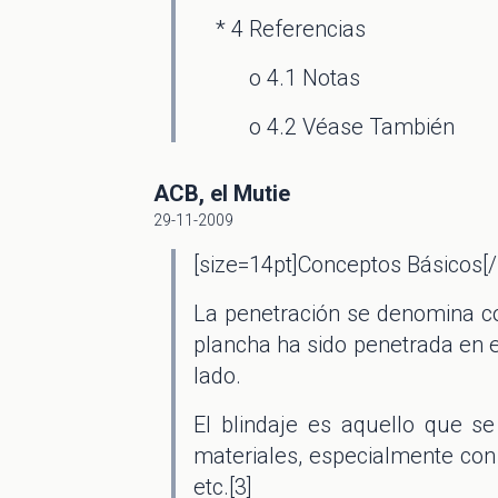
* 4 Referencias
o 4.1 Notas
o 4.2 Véase También
ACB, el Mutie
29-11-2009
[size=14pt]Conceptos Básicos[/
La penetración se denomina co
plancha ha sido penetrada en e
lado.
El blindaje es aquello que se
materiales, especialmente con 
etc.[3]