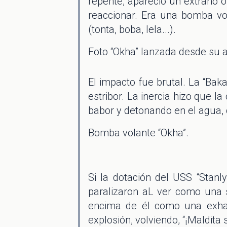
repente, apareció un extraño o
reaccionar. Era una bomba v
(tonta, boba, lela...).
Foto “Okha” lanzada desde su a
El impacto fue brutal. La “Baka
estribor. La inercia hizo que l
babor y detonando en el agua, 
Bomba volante “Okha”.
Si la dotación del USS “Stanl
paralizaron aL ver como una 
encima de él como una exhal
explosión, volviendo, “¡Maldita 