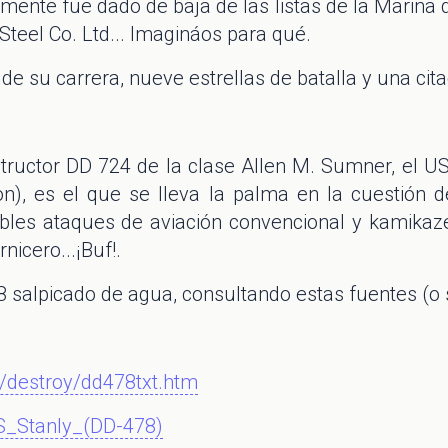
amente fue dado de baja de las listas de la Marina
Steel Co. Ltd... Imagináos para qué.
 de su carrera, nueve estrellas de batalla y una cita
structor DD 724 de la clase Allen M. Sumner, el U
n), es el que se lleva la palma en la cuestión 
bles ataques de aviación convencional y kamikaze
nicero...¡Buf!.
8 salpicado de agua, consultando estas fuentes (o s
/destroy/dd478txt.htm
SS_Stanly_(DD-478)