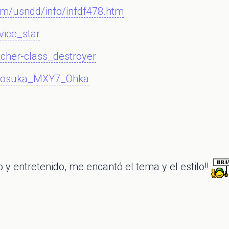
om/usndd/info/infdf478.htm
rvice_star
etcher-class_destroyer
/Yokosuka_MXY7_Ohka
y entretenido, me encantó el tema y el estilo!!