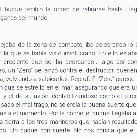
l buque recibió la orden de retirarse hasta Ha
 ganas del mundo.
alejaba de la zona de combate, iba celebrando lo 
 la que se había visto involucrado. En ello estab
o creciente que se iba acercando... algo así c
s, un “Zero” se lanzó contra el destructor, queri
 volviendo a salpicarles. Repluf. El “Zero” parece 
en que se estrelló en el mar, asegurando que era 
 y el de su avión, contabilizándose como el terc
asado el mal trago, no se creía la buena suerte qu
asta el momento. Por la noche, el buque llegaba a
a tierra a los tres marineros que habían resultado
ado. Un buque con suerte. No nos consta que el c