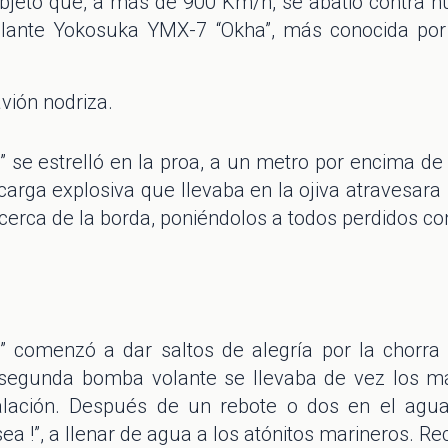
bjeto que, a más de 900 Km/h, se abatió contra nu
olante Yokosuka YMX-7 “Okha”, más conocida por
vión nodriza.
” se estrelló en la proa, a un metro por encima de 
a carga explosiva que llevaba en la ojiva atravesara
cerca de la borda, poniéndolos a todos perdidos co
y” comenzó a dar saltos de alegría por la chorra
segunda bomba volante se llevaba de vez los más
ación. Después de un rebote o dos en el agua,
sea !”, a llenar de agua a los atónitos marineros. Re