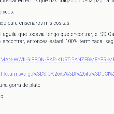
eciar en el link que has colgado, buena pagina po
chicos.
ndo para enseñaros mis cositas.
el aguila que todavia tengo que encontrar, el SS G
 encontrar, entonces estará 100% terminada, se
m/GERMAN-WWII-RIBBON-BAR-KURT-PANZERMEYER
p;_trkparms=algo%3DSIC%26its%3DI%26itu%3D
una gorra de plato.
o.