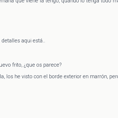
semana que viene la tengo, quando lo tenga todo
etalles aqui está..
evo frito, ¿que os parece?
la, los he visto con el borde exterior en marrón, per