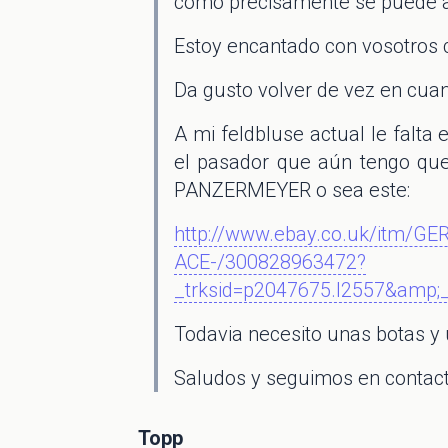
como precisamente se puede apr
Estoy encantado con vosotros 
Da gusto volver de vez en cua
A mi feldbluse actual le falta 
el pasador que aún tengo que
PANZERMEYER o sea este:
http://www.ebay.co.uk/it
ACE-/300828963472?
_trksid=p2047675.l2557&am
Todavia necesito unas botas y 
Saludos y seguimos en contact
Topp