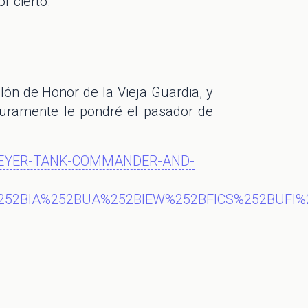
r cierto.
alón de Honor de la Vieja Guardia, y
guramente le pondré el pasador de
-MEYER-TANK-COMMANDER-AND-
UCI%252BIA%252BUA%252BIEW%252BFICS%252BUF