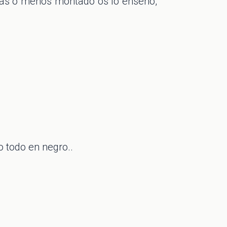
 más o menos montado os lo enseño,
o todo en negro..