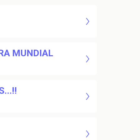
RA MUNDIAL
..!!