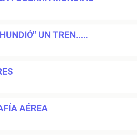
UNDIÓ" UN TREN.....
RES
AFÍA AÉREA