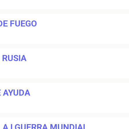
DE FUEGO
 RUSIA
E AYUDA
LA I GUERRA MUNDIAL