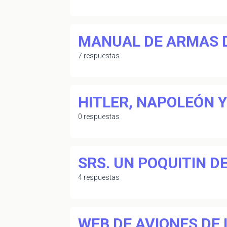
MANUAL DE ARMAS 
7 respuestas
HITLER, NAPOLEÓN Y
0 respuestas
SRS. UN POQUITIN D
4 respuestas
WEB DE AVIONES DE 