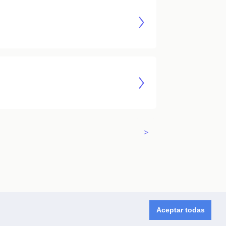
>
Aceptar todas