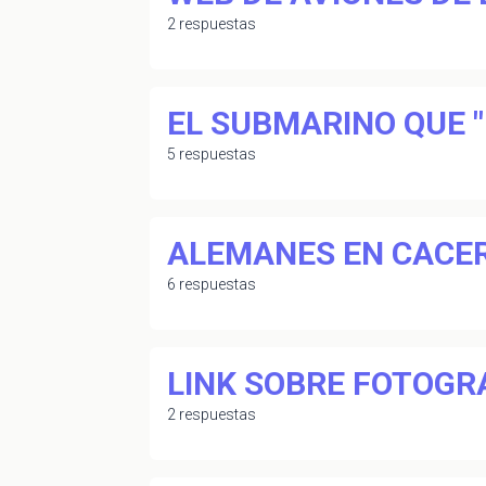
2 respuestas
EL SUBMARINO QUE "H
5 respuestas
ALEMANES EN CACE
6 respuestas
LINK SOBRE FOTOGR
2 respuestas