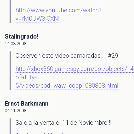
http://www.youtube.com/watch?
v=rM0UW3lCXNI
Stalingrado!
14-08-2008
Observen este video camaradas... #29
http://xbox360.gamespy.com/dor/objects/14
of-duty-
5/videos/cod_waw_coop_080808.html
Ernst Barkmann
04-11-2008
Sale a la venta el 11 de Noviembre !!