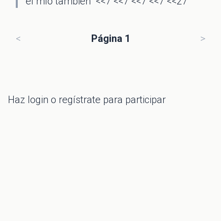
el mío también <<7 <<7 <<7 <<7 <<27
<
Página 1
>
Haz
login
o regístrate para participar