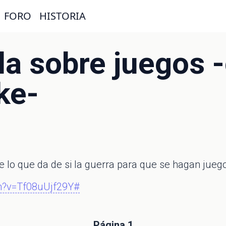
FORO
HISTORIA
la sobre juegos 
ke-
 de lo que da de si la guerra para que se hagan jue
h?v=Tf08uUjf29Y#
Página 1