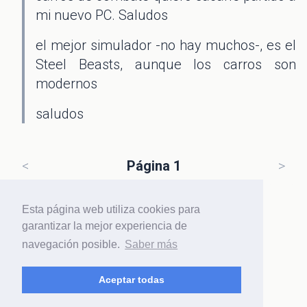
mi nuevo PC. Saludos
el mejor simulador -no hay muchos-, es el
Steel Beasts, aunque los carros son
modernos
saludos
<
Página 1
>
Esta página web utiliza cookies para
garantizar la mejor experiencia de
navegación posible.
Saber más
Haz
login
o regístrate para participar
Aceptar todas