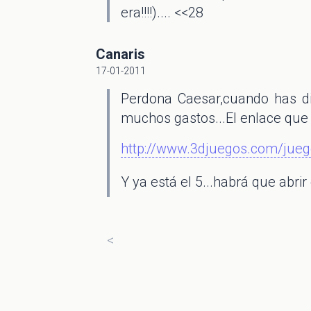
era!!!!).... <<28
Canaris
17-01-2011
Perdona Caesar,cuando has di
muchos gastos...El enlace que 
http://www.3djuegos.com/jueg
Y ya está el 5...habrá que abrir 
<