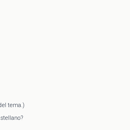
 del tema.)
astellano?