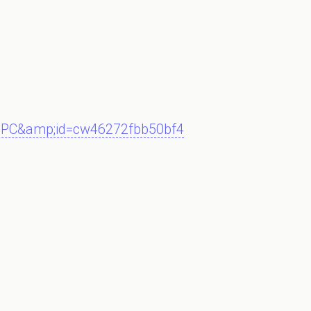
c=PC&amp;id=cw46272fbb50bf4