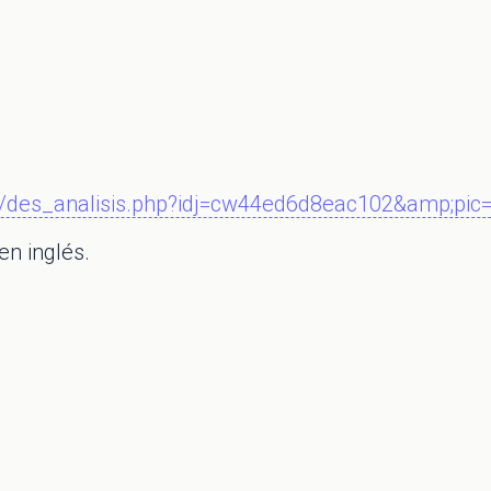
v3/des_analisis.php?idj=cw44ed6d8eac102&amp;pi
en inglés.