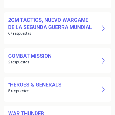
2GM TACTICS, NUEVO WARGAME
DE LA SEGUNDA GUERRA MUNDIAL
67 respuestas
COMBAT MISSION
2 respuestas
"HEROES & GENERALS"
5 respuestas
WAR THUNDER