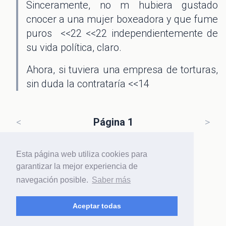
Sinceramente, no m hubiera gustado
cnocer a una mujer boxeadora y que fume
puros <<22 <<22 independientemente de
su vida política, claro.
Ahora, si tuviera una empresa de torturas,
sin duda la contrataría <<14
<
Página 1
>
Esta página web utiliza cookies para
garantizar la mejor experiencia de
navegación posible.
Saber más
Haz
login
o regístrate para participar
Aceptar todas