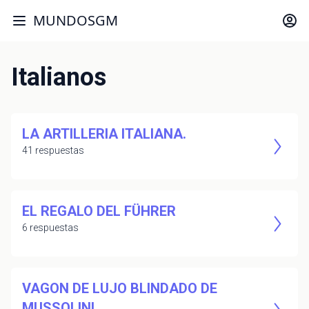
MUNDOSGM
Italianos
LA ARTILLERIA ITALIANA.
41 respuestas
EL REGALO DEL FÜHRER
6 respuestas
VAGON DE LUJO BLINDADO DE
MUSSOLINI